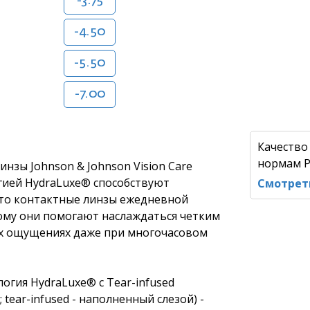
-3.75
-4.50
-5.50
-7.00
Качество
нормам Р
зы Johnson & Johnson Vision Care
гией HydraLuxe® способствуют
Смотрет
Это контактные линзы ежедневной
ому они помогают наслаждаться четким
ых ощущениях даже при многочасовом
гия HydraLuxe® с Tear-infused
; tear-infused - наполненный слезой) -