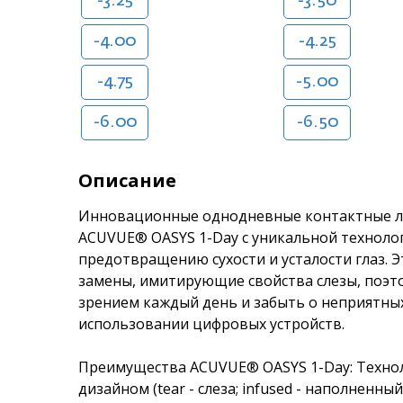
-3.25
-3.50
-4.00
-4.25
-4.75
-5.00
-6.00
-6.50
Описание
Инновационные однодневные контактные лин
ACUVUE® OASYS 1-Day с уникальной техноло
предотвращению сухости и усталости глаз. 
замены, имитирующие свойства слезы, поэт
зрением каждый день и забыть о неприятн
использовании цифровых устройств.
Преимущества ACUVUE® OASYS 1-Day: Техноло
дизайном (tear - слеза; infused - наполненный