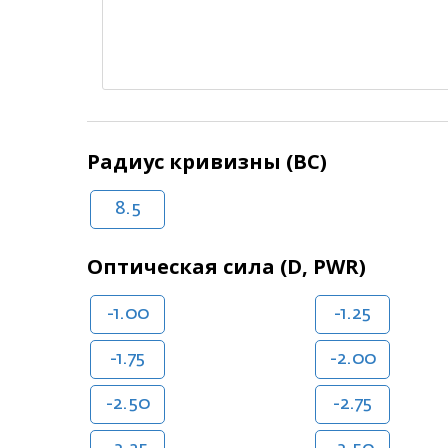
Радиус кривизны (BC)
8.5
Оптическая сила (D, PWR)
-1.00
-1.25
-1.75
-2.00
-2.50
-2.75