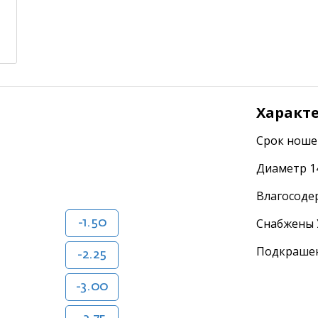
Характ
Срок ноше
Диаметр 1
Влагосоде
Снабжены 
-1.50
Подкрашен
-2.25
-3.00