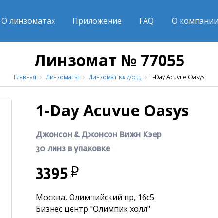
О линзоматах
Приложение
FAQ
О компани
Линзомат № 77055
Главная
Линзоматы
Линзомат № 77055
1-Day Acuvue Oasys
1-Day Acuvue Oasys
Джонсон & Джонсон Вижн Кэер
30 линз в упаковке
Р
3395
Москва, Олимпийский пр, 16с5
Бизнес центр "Олимпик холл"