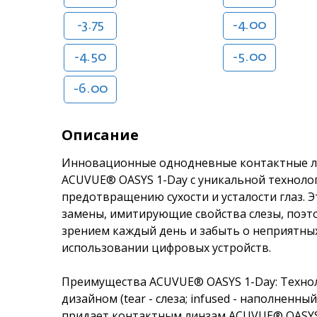
-3.75
-4.00
-4.50
-5.00
-6.00
Описание
Инновационные однодневные контактные лин
ACUVUE® OASYS 1-Day с уникальной техноло
предотвращению сухости и усталости глаз. 
замены, имитирующие свойства слезы, поэт
зрением каждый день и забыть о неприятн
использовании цифровых устройств.
Преимущества ACUVUE® OASYS 1-Day: Техноло
дизайном (tear - слеза; infused - наполненный
придает контактным линзам ACUVUE® OASYS 