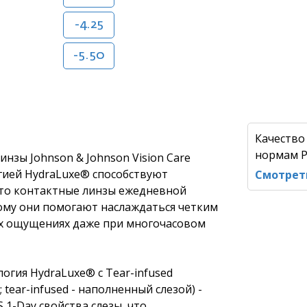
-4.25
-5.50
Качество
нормам Р
зы Johnson & Johnson Vision Care
гией HydraLuxe® способствуют
Смотрет
Это контактные линзы ежедневной
ому они помогают наслаждаться четким
ых ощущениях даже при многочасовом
гия HydraLuxe® с Tear-infused
; tear-infused - наполненный слезой) -
1-Day свойства слезы, что