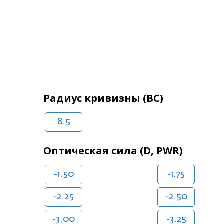
Радиус кривизны (BC)
8.5
Оптическая сила (D, PWR)
-1.50
-1.75
-2.25
-2.50
-3.00
-3.25